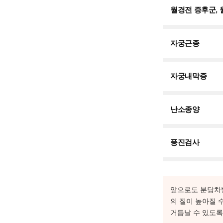
월경전 증후군,
자궁근종
자궁내막증
난소종양
풍진검사
앞으로도 분당차병
의 질이 높아질 
거듭날 수 있도록