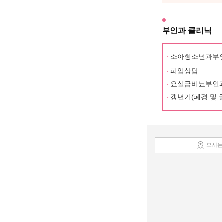
부인과 클리닉
소아청소년과부
피임상담
요실금비뇨부인
갱년기(폐경 및 
오시