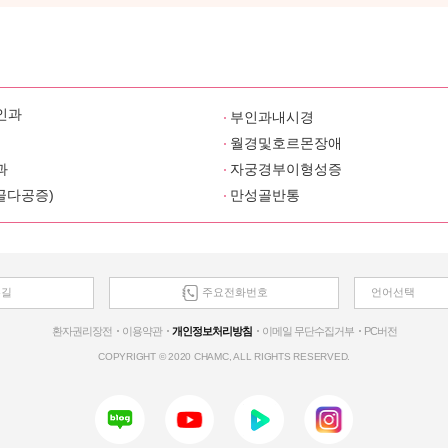
인과
부인과내시경
월경및호르몬장애
과
자궁경부이형성증
골다공증)
만성골반통
는길
주요전화번호
언어선택
환자권리장전
이용약관
개인정보처리방침
이메일 무단수집거부
PC버전
COPYRIGHT © 2020 CHAMC, ALL RIGHTS RESERVED.