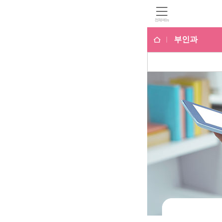
전체메뉴
부인과
부인과
자궁근종센터
로봇수술센터
부인과 클리닉