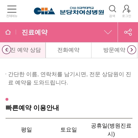
전체메뉴
검색
로그인
진료예약
초진 예약 상담
전화예약
방문예약
의료진/진료일정
진료과•의료진찾기
간단한 이름, 연락처를 남기시면, 전문 상담원이 진
료 예약을 도와드립니다.
공휴일진료일정
진료예약
빠른예약 이용안내
온라인상담
공휴일(병원진료
평일
토요일
증명서 발급
시)