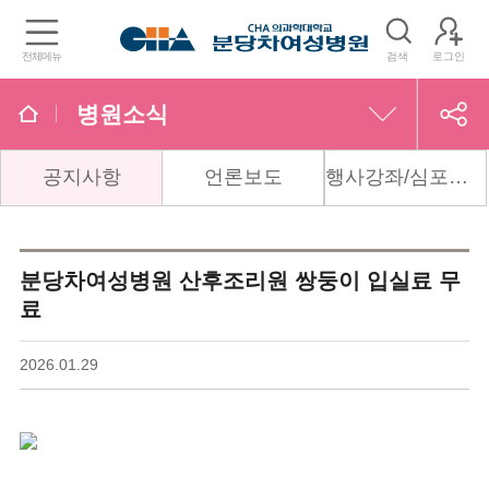
전체메뉴
검색
로그인
병원소식
공지사항
언론보도
행사강좌/심포지엄
분당차여성병원
병원장인사말
분당차여성병원 산후조리원 쌍둥이 입실료 무
병원소식
료
여성간호부
2026.01.29
협력병원
편의시설